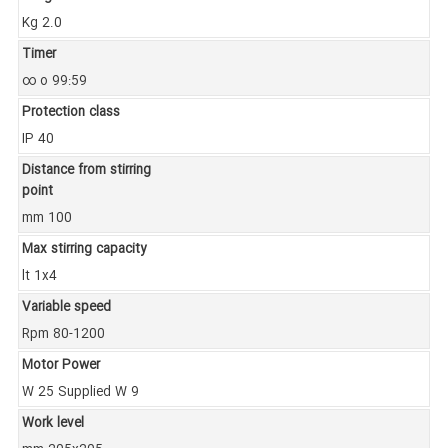
Kg 2.0
Timer
∞ o 99:59
Protection class
IP 40
Distance from stirring
point
mm 100
Max stirring capacity
lt 1x4
Variable speed
Rpm 80-1200
Motor Power
W 25 Supplied W 9
Work level