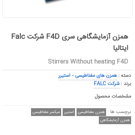
همزن آزمایشگاهی سری F4D شرکت Falc
ایتالیا
Stirrers Without heating F4D
دسته :
همزن های مغناطیسی - استیرر
برند :
شرکت FALC
مشخصات محصول
برچسب ها :
همزن مغناطیسی
استیرر
میکسر مغناطیسی
همزن آزمایشگاهی