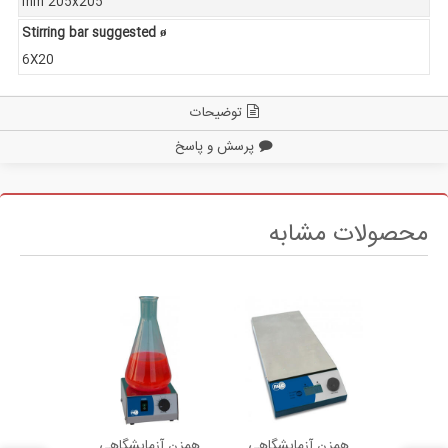
mm 205x205
Stirring bar suggested ø
6X20
توضیحات
پرسش و پاسخ
محصولات مشابه
ایشگاهی
همزن آزمایشگاهی
همزن آزمایشگاهی
همزن آزم