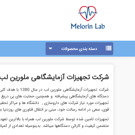
دسته بندی محصولات
اتوکلاو ها - استریل کننده بخار
شرکت تجهیزات آزمایشگاهی ملورین لب
انکوباتور ها - گرم خانه ها
آون ها - فور آزمایشگاهی
شرکت تجهیزات آز
بن ماری ها - حمام آب
دستگاه های آزمایشگاهی پیشرفته و همچنین حمایت های بی دریغ مصرف ک
تجهیزات مورد نیاز شرکت های داروسازی , دانشگاه ها و مراكز تحقی
هات پلیت مگنت ها -همزن مغناطیسی
قوی، سعی در ادامه رسالت خود، مبنی بر انتقال فناوری های روزدنیا ب
همزن های مغناطیسی - استیرر
تجهیزات تامین شده توسط شرکت ملورین لب همراه با بالاترین تعهدا
همزن های مکانیکی - میکسر مکانیکی
متضمن کیفیت و کارائی دستگاه‏ها می‏باشد. بدینوسیله تعدادی از کمپا