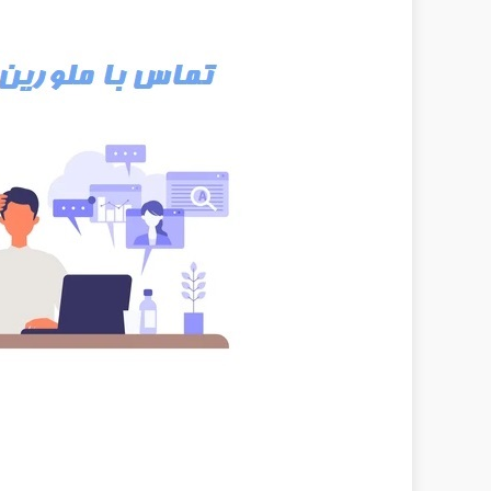
همزن ها - شیکر ارلن بالن
سانتریفیوژها - گریزانه ها
ترازوهای دقیق آزمایشگاهی
Ph متر , هدایت سنج , اکسیژن متر
روتاری اواپراتور - تقطیر در خلاء
اسپکتروفتومتر - طیف‌ سنج نوری
راکتورهای آزمایشگاهی
فریزر های آزمایشگاهی
اتاق های رشد با نور و رطوبت