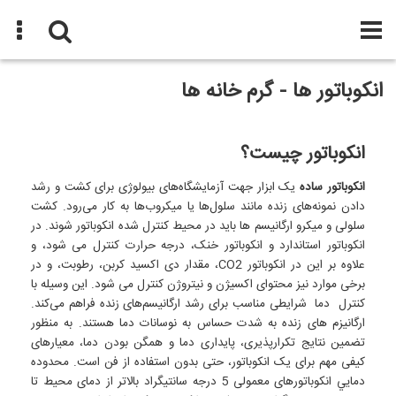
انکوباتور ها - گرم خانه ها
انکوباتور چیست؟
انکوباتور ساده
یک ابزار جهت آزمایشگاه‌های بیولوژی برای کشت و رشد
دادن نمونه‌های زنده مانند سلول‌ها یا میکروب‌ها به کار می‌رود. کشت
سلولی و میکرو ارگانیسم ها باید در محیط کنترل شده انکوباتور شوند. در
انکوباتور استاندارد و انکوباتور خنک، درجه حرارت کنترل می شود، و
علاوه بر این در انکوباتور CO2، مقدار دی اکسید کربن، رطوبت، و در
برخی موارد نیز محتوای اکسیژن و نیتروژن کنترل می شود. این وسیله با
کنترل دما شرایطی مناسب برای رشد ارگانیسم‌های زنده فراهم می‌کند.
ارگانیزم های زنده به شدت حساس به نوسانات دما هستند. به منظور
تضمین نتایج تکرارپذیری، پایداری دما و همگن بودن دما، معیارهای
کیفی مهم برای یک انکوباتور، حتی بدون استفاده از فن است. محدوده
دمايي انکوباتورهای معمولی 5 درجه سانتيگراد بالاتر از دمای محيط تا