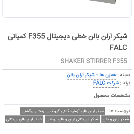
شیکر ارلن بالن خطی دیجیتال F355 کمپانی
FALC
SHAKER STIRRER F355
دسته :
همزن ها - شیکر ارلن بالن
برند :
شرکت FALC
مشخصات محصول
برچسب ها :
شیکر ارلن بالن آزمایشگاهی گیربکسی رفت و برگشتی
شیکر ارلن و بالن
شیکر اوربیتالی ارلن و بالن روتاتور
شیکر ارلن بالن اربیتالی